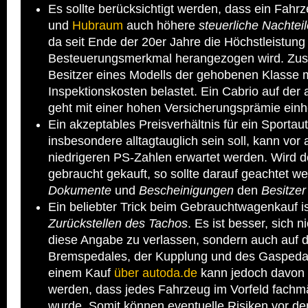
Es sollte berücksichtigt werden, dass ein Fahrz
und
Hubraum
auch höhere
steuerliche Nachtei
da seit Ende der 20er Jahre die Höchstleistung
Besteuerungsmerkmal herangezogen wird. Zusät
Besitzer eines Modells der gehobenen Klasse m
Inspektionskosten belastet. Ein Cabrio auf der
geht mit einer hohen Versicherungsprämie einh
Ein akzeptables Preisverhältnis für ein Sportau
insbesondere alltagtauglich sein soll, kann vor 
niedrigeren PS-Zahlen erwartet werden. Wird 
gebraucht gekauft, so sollte darauf geachtet we
Dokumente
und
Bescheinigungen
den
Besitze
Ein beliebter Trick beim Gebrauchtwagenkauf i
Zurückstellen des Tachos
. Es ist besser, sich ni
diese Angabe zu verlassen, sondern auch auf 
Bremspedales, der Kupplung und des Gaspedal
einem Kauf
über autoda.de
kann jedoch davon
werden, dass jedes Fahrzeug im Vorfeld fachm
wurde. Somit können eventuelle Risiken vor d