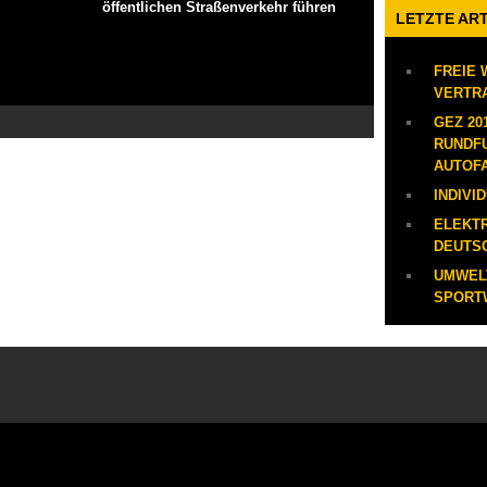
öffentlichen Straßenverkehr führen
LETZTE AR
FREIE 
VERTR
GEZ 20
RUNDF
AUTOF
INDIVI
ELEKT
DEUTS
UMWEL
SPORTW