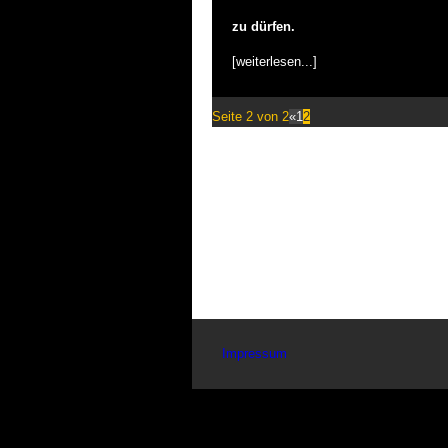
zu dürfen.
[weiterlesen...]
Seite 2 von 2
«
1
2
Impressum