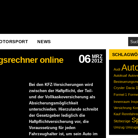
OTORSPORT
NEWS
SCHLAGWÖ
06
MRZ
gsrechner online
2012
Aut
Audi
Autokuaf
Autov
Besteuerungsm
Bei den KFZ-Versicherungen wird
Crysler
Dacia
zwischen der Haftpflicht, der Teil-
Formel 1
Forme
und der Vollkaskoversicherung als
Innenraum
Insp
Absicherungsmöglichkeit
Versichrung
Kos
unterschieden. Hierzulande schreibt
Kauf
Rennfahre
der Gesetzgeber lediglich die
S
Haftpflichtversicherung vor, die
Sitzbezüge
Voraussetzung für jeden
Umzug
Umzugs
Fahrzeughalter ist, um sein Auto im