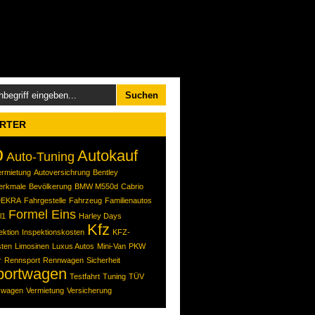
RTER
o
Autokauf
Auto-Tuning
ermietung
Autoversichrung
Bentley
erkmale
Bevölkerung
BMW M550d
Cabrio
DEKRA
Fahrgestelle
Fahrzeug
Familienautos
Formel Eins
l1
Harley Days
Kfz
ektion
Inspektionskosten
KFZ-
ten
Limosinen
Luxus Autos
Mini-Van
PKW
r
Rennsport
Rennwagen
Sicherheit
portwagen
Testfahrt
Tuning
TÜV
wagen
Vermietung
Versicherung